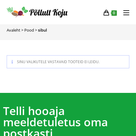
0
Avaleht
>
Pood
>
sibul
SINU VALIKUTELE VASTAVAID TOOTEID EI LEIDU.
Telli hooaja
meeldetuletus oma
postkasti