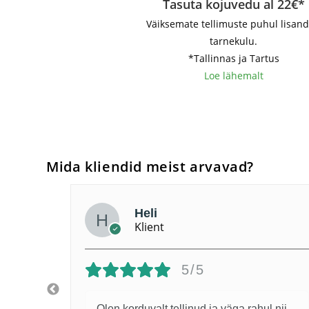
Tasuta kojuvedu al 22€*
Väiksemate tellimuste puhul lisan
tarnekulu.
*Tallinnas ja Tartus
Loe lähemalt
Mida kliendid meist arvavad?
Heli
Klient
5/5
tic
Olen korduvalt tellinud ja väga rahul nii