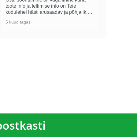
toote info ja tellimise info on Teie
Вежл
kodulehel hästi arusaadav ja põhjalik.
подня
Kauba kättesaamine oli ülimalt mugav.
хариз
5 kuud tagasi
5 kuud
Jätkake samas vaimus.
postkasti