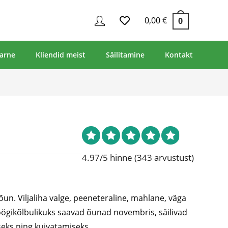
0,00
€
0
arne
Kliendid meist
Säilitamine
Kontakt
4.97/5 hinne
(343 arvustust)
eõun. Viljaliha valge, peeneteraline, mahlane, väga
gikõlbulikuks saavad õunad novembris, säilivad
eks ning kuivatamiseks.