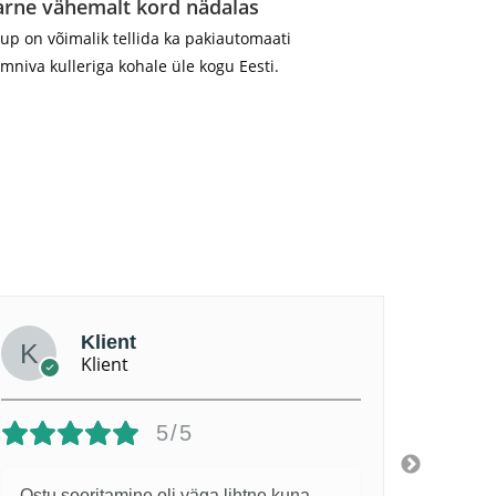
arne vähemalt kord nädalas
up on võimalik tellida ka pakiautomaati
mniva kulleriga kohale üle kogu Eesti.
Klient
Klient
5/5
Ostu sooritamine oli väga lihtne kuna
Особе