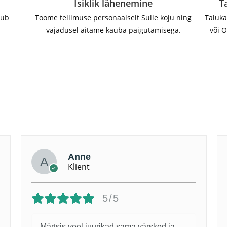
Isiklik lähenemine
T
dub
Toome tellimuse personaalselt Sulle koju ning
Taluka
vajadusel aitame kauba paigutamisega.
või O
Anne
Klient
5/5
Märtsis veel juurikad sama värsked ja