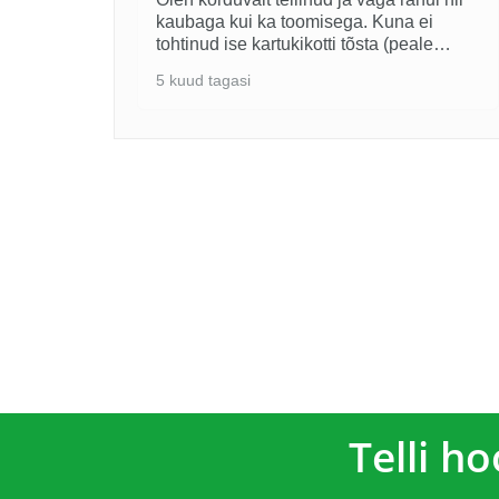
kaubaga kui ka toomisega. Kuna ei
htlus
tohtinud ise kartukikotti tõsta (peale
oppi), siis toodi kenasti kott ruumi ära.
5 kuud tagasi
Aitäh!
Telli h