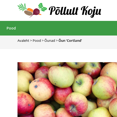
Pood
Avaleht
>
Pood
>
Õunad
>
Õun ‘Cortland’