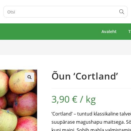
Avaleht
T
Õun ‘Cortland’
🔍
3,90
€
/
kg
‘Cortland’ – tuntud klassikaline talv
suupärase magushapu maitsega. Söö
kuni maini. Sobib mahla valmistamis