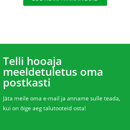
kartuli. Olen küll juba 74-aastane,
kuid teie e-poest tellimine on väga
lihtne, mugav ja muretu. Telli ja oota
kui koju kätte tuuakse ! Aitäh teile !
Telli hooaja
meeldetuletus oma
postkasti
Jäta meile oma e-mail ja anname sulle teada,
kui on õige aeg talutooteid osta!