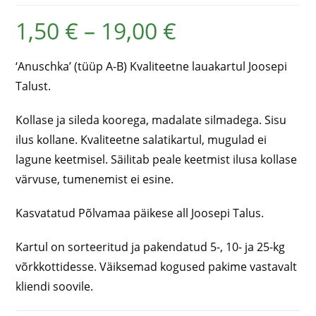
1,50
€
–
19,00
€
‘Anuschka’ (tüüp A-B) Kvaliteetne lauakartul Joosepi
Talust.
Kollase ja sileda koorega, madalate silmadega. Sisu
ilus kollane. Kvaliteetne salatikartul, mugulad ei
lagune keetmisel. Säilitab peale keetmist ilusa kollase
värvuse, tumenemist ei esine.
Kasvatatud Põlvamaa päikese all Joosepi Talus.
Kartul on sorteeritud ja pakendatud 5-, 10- ja 25-kg
võrkkottidesse. Väiksemad kogused pakime vastavalt
kliendi soovile.