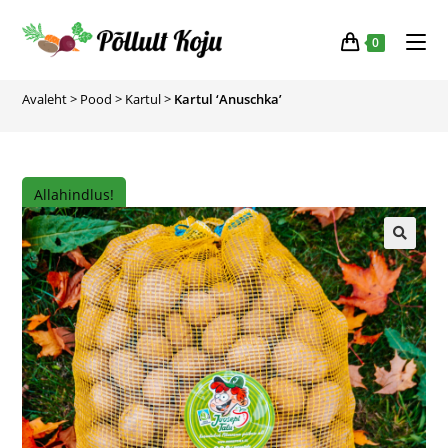
0
Avaleht
>
Pood
>
Kartul
>
Kartul ‘Anuschka’
Allahindlus!
🔍