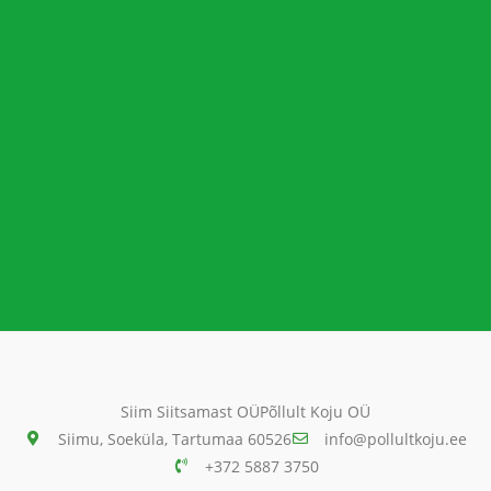
Siim Siitsamast OÜ
Põllult Koju OÜ
Siimu, Soeküla, Tartumaa 60526
info@pollultkoju.ee
+372 5887 3750