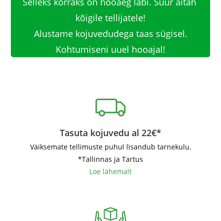
Selleks korraks on hooaeg läbi. Suur aitäh 
kõigile tellijatele!

Alustame kojuvedudega taas sügisel.

Kohtumiseni uuel hooajal!
Tasuta kojuvedu al 22€*
Väiksemate tellimuste puhul lisandub tarnekulu.
*Tallinnas ja Tartus
Loe lähemalt