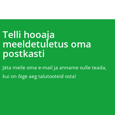
lihtne, mugav ja muretu. Telli ja oota
kui koju kätte tuuakse ! Aitäh teile !
Telli hooaja
meeldetuletus oma
postkasti
Jäta meile oma e-mail ja anname sulle teada,
kui on õige aeg talutooteid osta!