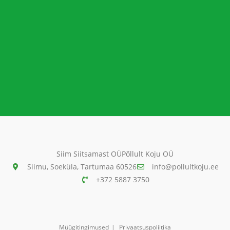
Siim Siitsamast OÜ
Põllult Koju OÜ
Siimu, Soeküla, Tartumaa 60526
info@pollultkoju.ee
+372 5887 3750
Müügitingimused
Privaatsuspoliitika