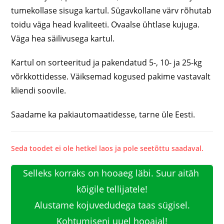
tumekollase sisuga kartul. Sügavkollane värv rõhutab
toidu väga head kvaliteeti. Ovaalse ühtlase kujuga.
Väga hea säilivusega kartul.
Kartul on sorteeritud ja pakendatud 5-, 10- ja 25-kg
võrkkottidesse. Väiksemad kogused pakime vastavalt
kliendi soovile.
Saadame ka pakiautomaatidesse, tarne üle Eesti.
Seda toodet ei ole hetkel laos ja pole seetõttu saadaval.
Selleks korraks on hooaeg läbi. Suur aitäh 
kõigile tellijatele!

Alustame kojuvedudega taas sügisel.

Kohtumiseni uuel hooajal!