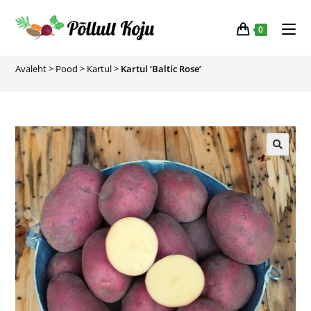
0
Avaleht
>
Pood
>
Kartul
>
Kartul ‘Baltic Rose’
🔍