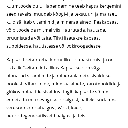
kuumtöödeldult. Hapendamine teeb kapsa kergemini
seeditavaks, muudab köögivilja tekstuuri ja maitset,
kuid säilitab vitamiinid ja mineraalained. Peakapsast
võib töödelda mitmel viisil: aurutada, hautada,
pruunistada või täita. Tihti lisatakse kapsast
suppidesse, hautistesse või vokiroogadesse.
Kapsas toetab keha loomulikku puhastumist ja on
rikkalik C-vitamiini allikas.Kapsalised on väga
hinnatud vitamiinide ja mineraalainete sisalduse
poolest. Vitamiinide, mineraalainete, karotenoidide ja
glükosinolaatide sisaldus tingib kapsaste võime
ennetada mitmesuguseid haigusi, näiteks südame-
veresoonkonnahaigusi, vähki, kaed,
neurodegeneratiivseid haigusi ja teisi.