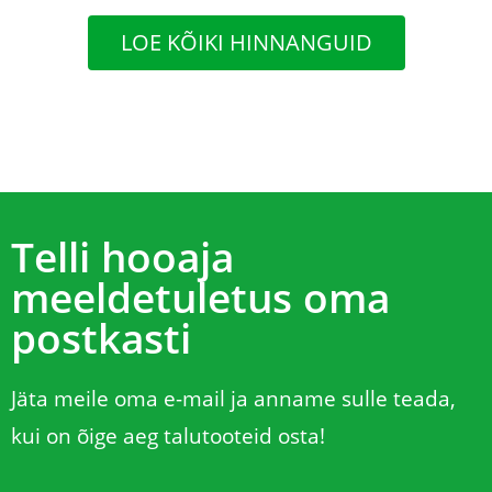
kartuliseemet. Meil ei ole küll
kartulipõldu, aga oleme püüdnud
LOE KÕIKI HINNANGUID
perele tagada varajaselt värske
kartuli. Olen küll juba 74-aastane,
kuid teie e-poest tellimine on väga
lihtne, mugav ja muretu. Telli ja oota
kui koju kätte tuuakse ! Aitäh teile !
Telli hooaja
meeldetuletus oma
postkasti
Jäta meile oma e-mail ja anname sulle teada,
kui on õige aeg talutooteid osta!