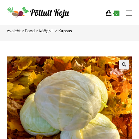
0
Avaleht
>
Pood
>
Köögivili
>
Kapsas
🔍