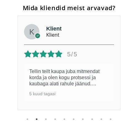
Mida kliendid meist arvavad?
Klient
Klient
5/5
Tellin teilt kaupa juba mitmendat
korda ja olen kogu protsessi ja
kaubaga alati rahule jäänud.
Eelneval suvel näidati TV-s kuidas
5 kuud tagasi
Lõuna-Eesti kartulipõllud on vee all.
Seetõttu sügisel tellimisel oli
kvaliteedi osas väike hirm, kuid
selgus, et täiesti asjata. Kaup on
olnud kõrge kvaliteediga. Kui
võimalik, siis kevadepoole võiks
väiksemate kogustena müüa