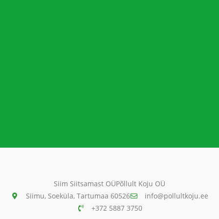
Siim Siitsamast OÜ
Põllult Koju OÜ
Siimu, Soeküla, Tartumaa 60526
info@pollultkoju.ee
+372 5887 3750