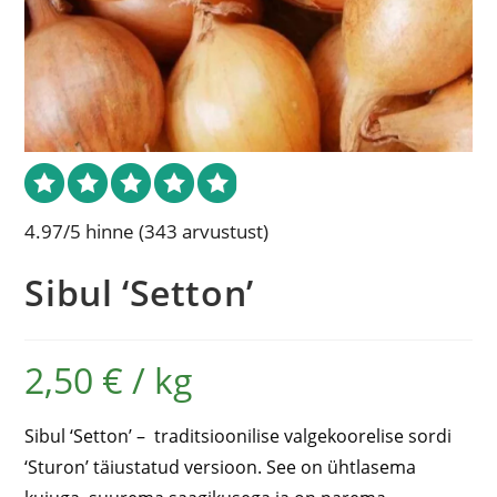
4.97/5 hinne
(343 arvustust)
Sibul ‘Setton’
2,50
€
/
kg
Sibul ‘Setton’ – traditsioonilise valgekoorelise sordi
‘Sturon’ täiustatud versioon. See on ühtlasema