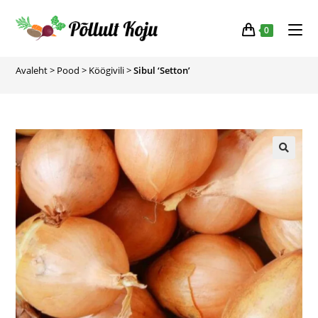
0
Avaleht
>
Pood
>
Köögivili
>
Sibul ‘Setton’
🔍