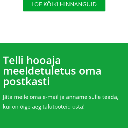
LOE KÕIKI HINNANGUID
perele tagada varajaselt värske
kartuli. Olen küll juba 74-aastane,
kuid teie e-poest tellimine on väga
lihtne, mugav ja muretu. Telli ja oota
kui koju kätte tuuakse ! Aitäh teile !
Telli hooaja
meeldetuletus oma
postkasti
Jäta meile oma e-mail ja anname sulle teada,
kui on õige aeg talutooteid osta!