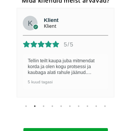
Mida kliendid meist arvavad?
Klient
Klient
5/5
Tellin teilt kaupa juba mitmendat
korda ja olen kogu protsessi ja
kaubaga alati rahule jäänud.
Eelneval suvel näidati TV-s kuidas
5 kuud tagasi
Lõuna-Eesti kartulipõllud on vee all.
Seetõttu sügisel tellimisel oli
kvaliteedi osas väike hirm, kuid
selgus, et täiesti asjata. Kaup on
olnud kõrge kvaliteediga. Kui
võimalik, siis kevadepoole võiks
väiksemate kogustena müüa
kartuliseemet. Meil ei ole küll
kartulipõldu, aga oleme püüdnud