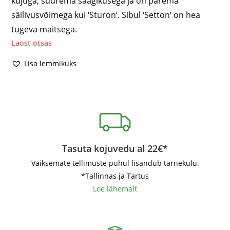
kujuga, suurema saagikusega ja on parema
säilivusvõimega kui ‘Sturon’. Sibul ‘Setton’ on hea
tugeva maitsega.
Laost otsas
Lisa lemmikuks
Tasuta kojuvedu al 22€*
Väiksemate tellimuste puhul lisandub tarnekulu.
*Tallinnas ja Tartus
Loe lähemalt