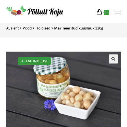
0
Avaleht
>
Pood
>
Hoidised
>
Marineeritud küüslauk 330g
ALLAHINDLUS!
🔍