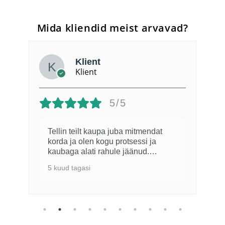
Mida kliendid meist arvavad?
Klient
Klient
5/5
Tellin teilt kaupa juba mitmendat
korda ja olen kogu protsessi ja
kaubaga alati rahule jäänud.
Eelneval suvel näidati TV-s kuidas
5 kuud tagasi
Lõuna-Eesti kartulipõllud on vee all.
Seetõttu sügisel tellimisel oli
kvaliteedi osas väike hirm, kuid
selgus, et täiesti asjata. Kaup on
olnud kõrge kvaliteediga. Kui
võimalik, siis kevadepoole võiks