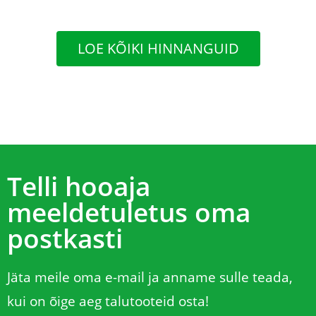
väiksemate kogustena müüa
kartuliseemet. Meil ei ole küll
kartulipõldu, aga oleme püüdnud
LOE KÕIKI HINNANGUID
perele tagada varajaselt värske
kartuli. Olen küll juba 74-aastane,
kuid teie e-poest tellimine on väga
lihtne, mugav ja muretu. Telli ja oota
kui koju kätte tuuakse ! Aitäh teile !
Telli hooaja
meeldetuletus oma
postkasti
Jäta meile oma e-mail ja anname sulle teada,
kui on õige aeg talutooteid osta!