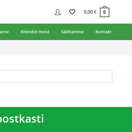
0,00
€
0
arne
Kliendid meist
Säilitamine
Kontakt
postkasti